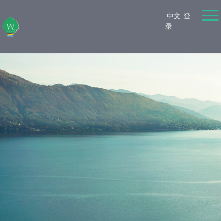
中文
登
录