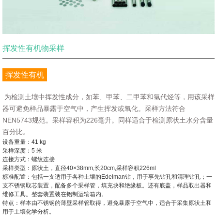
挥发性有机物采样
挥发性有机
物采样：
为检测土壤中挥发性成分，如苯、甲苯、二甲苯和氯代烃等，用该采样
器可避免样品暴露于空气中，产生挥发或氧化。采样方法符合
NEN5743规范。采样容积为226毫升。同样适合于检测原状土水分含量
百分比。
设备重量：41 kg
采样深度：5 米
连接方式：螺纹连接
采样类型：原状土，直径40×38mm,长20cm,采样容积226ml
标准配置：包括一支适用于各种土壤的Edelman钻，用于事先钻孔和清理钻孔；一
支不锈钢取芯装置，配备多个采样管，填充块和绝缘板。还有底盖，样品取出器和
维修工具。整套装置装在铝制运输箱内。
特点：样本由不锈钢的薄壁采样管取得，避免暴露于空气中，适合于采集原状土和
用于土壤化学分析。