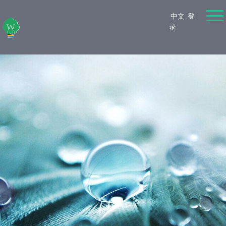
中文
登
录