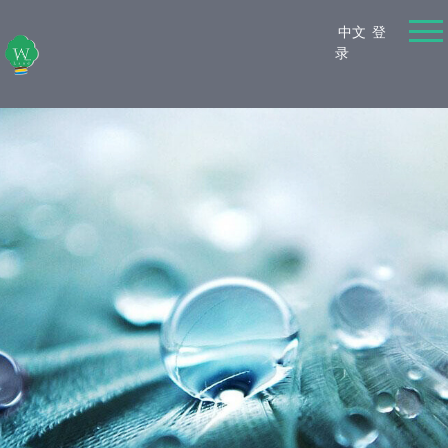
中文
登
录