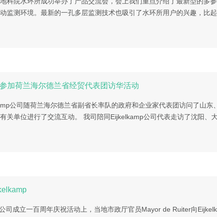
地科院水环所成功举办了产品交流会，会上我们重点介绍了最新型的多参数
动监测环境。最新的一孔多层监测技术也吸引了水环所用户的兴趣，比起
点，具有较大推广价值。 水环所作为我们的长期客户，双方一直保持着
进了产品与应用间的互动。
mp公司参加荷兰海尔德兰省经贸代表团访华活动
kelkamp公司随荷兰海尔德兰省副省长率队的政府和企业家代表团访问了
关单位进行了交流互动。 我司陪同Eijkelkamp公司代表走访了沈阳、大连
查设备、环境修复技术和地下水监测设备得到中方单位的极大关注。通过
p的产品和实力
kelkamp
mp公司成立一百周年庆祝活动上，当地市政厅官员Mayor de Ruiter向Eijkel