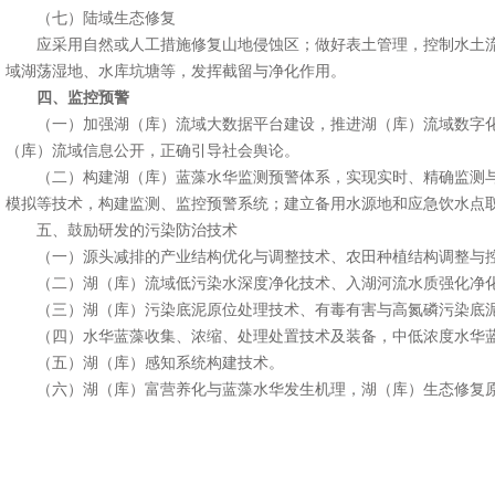
（七）陆域生态修复
应采用自然或人工措施修复山地侵蚀区；做好表土管理，控制水土流
域湖荡湿地、水库坑塘等，发挥截留与净化作用。
四、监控预警
（一）加强湖（库）流域大数据平台建设，推进湖（库）流域数字化
（库）流域信息公开，正确引导社会舆论。
（二）构建湖（库）蓝藻水华监测预警体系，实现实时、精确监测与
模拟等技术，构建监测、监控预警系统；建立备用水源地和应急饮水点
五、鼓励研发的污染防治技术
（一）源头减排的产业结构优化与调整技术、农田种植结构调整与控
（二）湖（库）流域低污染水深度净化技术、入湖河流水质强化净
（三）湖（库）污染底泥原位处理技术、有毒有害与高氮磷污染底泥
（四）水华蓝藻收集、浓缩、处理处置技术及装备，中低浓度水华蓝
（五）湖（库）感知系统构建技术。
（六）湖（库）富营养化与蓝藻水华发生机理，湖（库）生态修复原