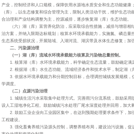
产业，控制经济和人口规模，保障饮用水源地水质安全和生态功能健康
（库），以生态修复和综合管理为主，限制人类活动干扰，维护生态功
合治理和产业结构调整为主，控源减排，逐步恢复湖（库）生态功能。
（六）湖（库）富营养化防治，应采取综合性措施，减排与增容相结
治方案，并纳入限期达标规划；核算水环境承载能力，实施氮、磷总量
生态系统受损状况，开展陆域、入湖河流、湖滨带及水体生态修复；加
二、污染源治理
（一）湖（库）流域水环境承载能力核算及污染物总量控制。
1. 核算湖（库）水环境承载能力，科学确定生态流量，鼓励确定满
2. 根据湖（库）水生态功能、流域经济条件和技术水平，制定湖（
3. 依据水环境承载能力和分期控制目标，合理调控城镇发展规模，
学调度。
（二）点源污染治理
1. 城镇生活污水采取集中处理方式。完善雨污分流系统，鼓励采用
设人工湿地净化工程。鼓励城镇污水处理厂尾水深度处理并回用，加大
2. 鼓励工业企业向工业园区集中，在达到预期处理要求条件下，加
工程建设。
3. 强化畜禽养殖污染源头控制，调整养殖布局，建设治污设施，促