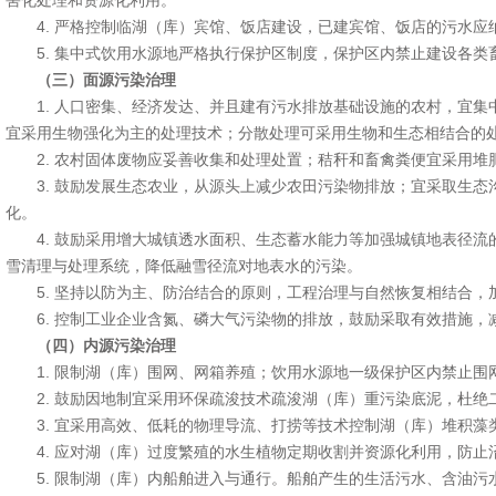
害化处理和资源化利用。
4. 严格控制临湖（库）宾馆、饭店建设，已建宾馆、饭店的污水应
5. 集中式饮用水源地严格执行保护区制度，保护区内禁止建设各类
（三）面源污染治理
1. 人口密集、经济发达、并且建有污水排放基础设施的农村，宜集
宜采用生物强化为主的处理技术；分散处理可采用生物和生态相结合的
2. 农村固体废物应妥善收集和处理处置；秸秆和畜禽粪便宜采用堆
3. 鼓励发展生态农业，从源头上减少农田污染物排放；宜采取生态
化。
4. 鼓励采用增大城镇透水面积、生态蓄水能力等加强城镇地表径流
雪清理与处理系统，降低融雪径流对地表水的污染。
5. 坚持以防为主、防治结合的原则，工程治理与自然恢复相结合，
6. 控制工业企业含氮、磷大气污染物的排放，鼓励采取有效措施，
（四）内源污染治理
1. 限制湖（库）围网、网箱养殖；饮用水源地一级保护区内禁止围
2. 鼓励因地制宜采用环保疏浚技术疏浚湖（库）重污染底泥，杜绝
3. 宜采用高效、低耗的物理导流、打捞等技术控制湖（库）堆积藻
4. 应对湖（库）过度繁殖的水生植物定期收割并资源化利用，防止
5. 限制湖（库）内船舶进入与通行。船舶产生的生活污水、含油污