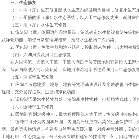
三、生态修复
（一）湖（库）生态修复应以水生态系统健康为目标，修复水生态系
（二）受损的湖（库）水生态系统，以人工生态修复为主；尚健康的
（三）湖（库）水体生态修复
1. 恢复湖（库）体周边的湿地系统，筛选确定水生植被修复先锋物
及净化功能，加强日常管理与维护，预防水生植物二次污染。
2. 优化湖（库）鱼类种群和渔业结构，控制外来鱼种，加大增殖放
（四）入湖河流及河口生态修复
在入湖河流、支流入干流、干流入湖口等位置因地制宜建设人工湿地
等，截留与削减入河污染负荷；实施河湖湿地水系连通和河口生态修复
（五）湖滨带生态修复
1. 应综合考虑地质、地形、地貌等物理基底设计及水质改善与生物
规模，充分发挥拦截、过滤和净化功能。
2. 调控湖滨带水生植物群落，清除暴发性物种，打捞植物残体，维
（六）缓冲带生态修复
1. 因地制宜划定缓冲带，最大程度降低人为干扰，恢复缓冲带结构
2. 缓冲带可分为内圈和外圈，内圈为严格控制污染的生态保护带，
塘、景点等实施清退，构建多自然型生态缓冲带；对缓冲带外圈，实施
土地利用、生态类型等，分区分段采取相适宜的技术与工艺，因地制宜