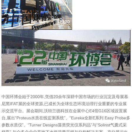
中国环博会始于2000年,凭借20余年深耕中国市场的行业沉淀及母展慕
尼黑IFAT展的全球资源,已成长为全球生态环境治理行业重要的专业展
示交流平台。展会期间,沃特兰德科技在会展中心E4馆G16区域设置展
台,展出“Proteus水质在线监测系统”、“Eureka全新E系列 Easy Probe多
参数水质仪”、“Turner Designs藻类荧光仪系列品”与“Solinst气囊式采
样泵”,与众多企业分享地下水低流量采样与分析解决方案，充分展示出