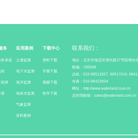
联系我们：
服务
应用案例
下载中心
服务承诺
土壤监测
资料下载
地址：北京市海淀区增光路27号院增光佳
邮编：100048
流程
地下水监测
手册下载
总机：010-88512657, 88517016, 6841
传真：010-88423934
工程师
海洋监测
视频下载
网址：http://www.waterland.com.cn
申请
地表水监测
软件下载
总经理邮箱：sales@waterland.com.cn
气象监测
采样案例