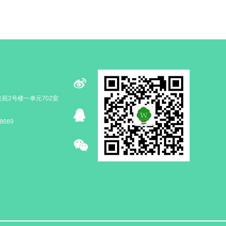
苑2号楼一单元702室
8669