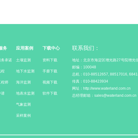
联系我们：
服务
应用案例
下载中心
服务承诺
土壤监测
资料下载
地址：北京市海淀区增光路27号院增光佳
邮编：100048
流程
地下水监测
手册下载
总机：010-88512657, 88517016, 6841
传真：010-88423934
工程师
海洋监测
视频下载
网址：http://www.waterland.com.cn
申请
地表水监测
软件下载
总经理邮箱：sales@waterland.com.cn
气象监测
采样案例