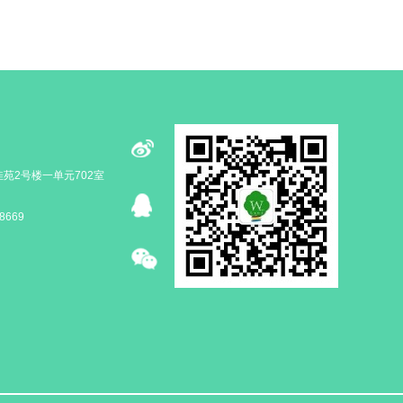
苑2号楼一单元702室
8669