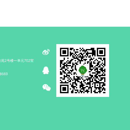
苑2号楼一单元702室
8669