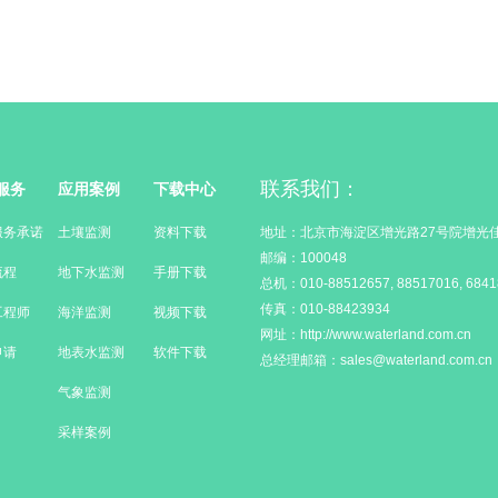
联系我们：
服务
应用案例
下载中心
服务承诺
土壤监测
资料下载
地址：北京市海淀区增光路27号院增光佳
邮编：100048
流程
地下水监测
手册下载
总机：010-88512657, 88517016, 6841
传真：010-88423934
工程师
海洋监测
视频下载
网址：http://www.waterland.com.cn
申请
地表水监测
软件下载
总经理邮箱：sales@waterland.com.cn
气象监测
采样案例