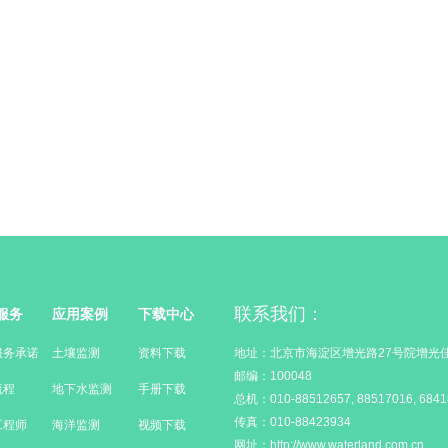
联系我们：
服务
应用案例
下载中心
服务承诺
土壤监测
资料下载
地址：北京市海淀区增光路27号院增光佳
邮编：100048
流程
地下水监测
手册下载
总机：010-88512657, 88517016, 6841
传真：010-88423934
工程师
海洋监测
视频下载
网址：http://www.waterland.com.cn